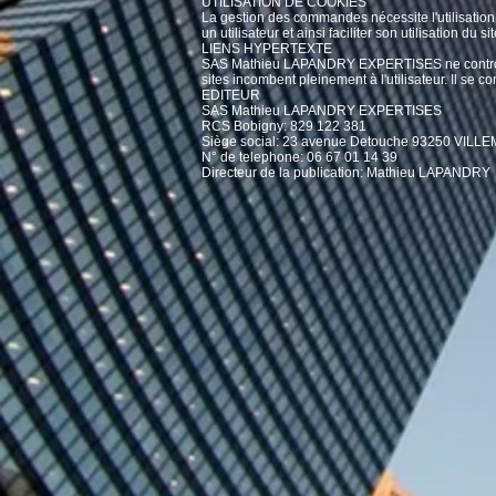
UTILISATION DE COOKIES
La gestion des commandes nécessite l'utilisation 
un utilisateur et ainsi faciliter son utilisation du 
LIENS HYPERTEXTE
SAS Mathieu LAPANDRY EXPERTISES ne controle pas
sites incombent pleinement à l'utilisateur. Il se co
EDITEUR
SAS Mathieu LAPANDRY EXPERTISES
RCS Bobigny: 829 122 381
Siège social: 23 avenue Detouche 93250 VIL
N° de telephone: 06 67 01 14 39
Directeur de la publication: Mathieu LAPANDRY