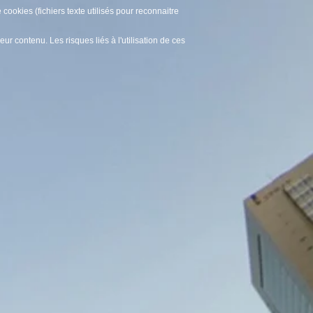
ookies (fichiers texte utilisés pour reconnaitre
contenu. Les risques liés à l'utilisation de ces