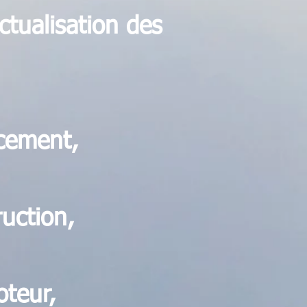
ctualisation des
cement,
ruction,
oteur,