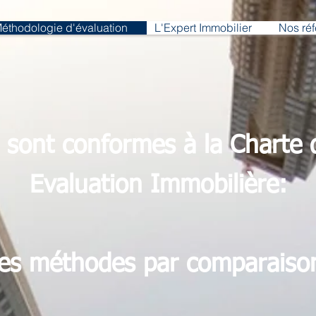
éthodologie d'évaluation
L'Expert Immobilier
Nos ré
ont conformes à la Charte de
Evaluation Immobilière:
es méthodes par comparaiso