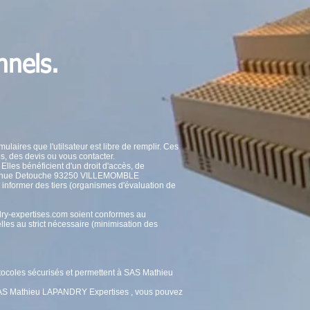
nnels.
aires que l'utilsateur est libre de remplir. Ces
s, des devis ou vous contacter.
 Elles bénéficient d'un droit d'accès, de
3 avenue Detouche 93250 VILLEMOMBLE
informer des tiers (organismes d'évaluation de
dry-expertises.com soient conformes au
les au strict nécessaire (minimisation des
otocoles sécurisés et permettent à SAS Mathieu
r SAS Mathieu LAPANDRY Expertises , vous pouvez