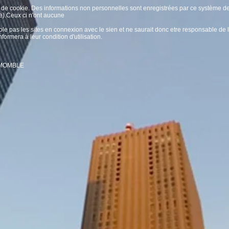
de cookie. Des informations non personnelles sont enregistrées par ce système de c
site).Ceux ci n'ont aucune
 les sites en connexion avec le sien et ne saurait donc etre responsable de leur 
nformera à leur condition d'utilisation.
LEMOMBLE