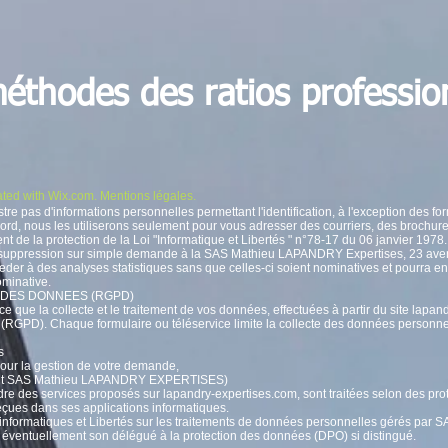
éthodes des ratios professio
ted with
Wix.com. Mentions légales.
 d'informations personnelles permettant l'identification, à l'exception des formul
cord, nous les utiliserons seulement pour vous adresser des courriers, des brochure
ent de la protection de la Loi "Informatique et Libertés " n°78-17 du 06 janvier 1978.
t de suppression sur simple demande à la SAS Mathieu LAPANDRY Expertises, 2
 à des analyses statistiques sans que celles-ci soient nominatives et pourra en 
ominative.
 DES DONNEES (RGPD)
ue la collecte et le traitement de vos données, effectuées à partir du site lapan
(RGPD). Chaque formulaire ou téléservice limite la collecte des données personnel
s
pour la gestion de votre demande,
ment SAS Mathieu LAPANDRY EXPERTISES)
re des services proposés sur lapandry-expertises.com, sont traitées selon des pr
ues dans ses applications informatiques.
s informatiques et Libertés sur les traitements de données personnelles gérés pa
ventuellement son délégué à la protection des données (DPO) si distingué.