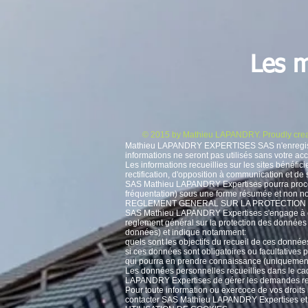
Les m
© 2015 by Mathieu LAPANDRY. Proudly crea
Mathieu LAPANDRY EXPERTISES SAS n'enregistre pas
informations ne seront pas utilisés sans votre ac
Les informations recueillies sur les sites bénéfici
rectification, d'opposition à communication e
SAS Mathieu LAPANDRY Expertises pourra proceder
fréquentation) sous une forme résumée et non n
REGLEMENT GENERAL SUR LA PROTECTION
SAS Mathieu LAPANDRY Expertises s'engage à ce q
reglement général sur la protection des données 
données) et indique notamment:
quels sont les objectifs du recueil de ces donnée
si ces données sont obligatoires ou facultatives 
qui pourra en prendre connaissance (unique
Les données personnelles recueillies dans le cad
LAPANDRY Expertises de gérer les demandes reç
Pour toute information ou exercoce de vos droit
contacter SAS Mathieu LAPANDRY Expertises et é